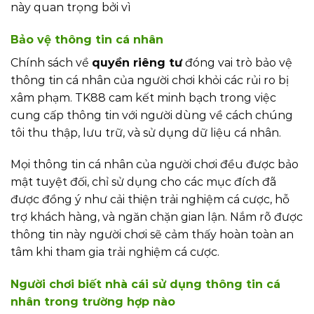
này quan trọng bởi vì
Bảo vệ thông tin cá nhân
Chính sách về
quyền riêng tư
đóng vai trò bảo vệ
thông tin cá nhân của người chơi khỏi các rủi ro bị
xâm phạm. TK88 cam kết minh bạch trong việc
cung cấp thông tin với người dùng về cách chúng
tôi thu thập, lưu trữ, và sử dụng dữ liệu cá nhân.
Mọi thông tin cá nhân của người chơi đều được bảo
mật tuyệt đối, chỉ sử dụng cho các mục đích đã
được đồng ý như cải thiện trải nghiệm cá cược, hỗ
trợ khách hàng, và ngăn chặn gian lận. Nắm rõ được
thông tin này người chơi sẽ cảm thấy hoàn toàn an
tâm khi tham gia trải nghiệm cá cược.
Người chơi biết nhà cái sử dụng thông tin cá
nhân trong trường hợp nào