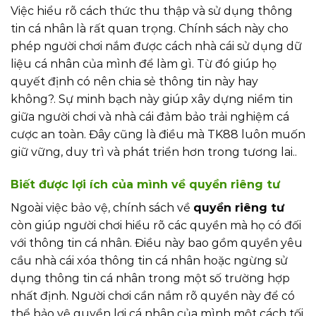
Việc hiểu rõ cách thức thu thập và sử dụng thông
tin cá nhân là rất quan trọng. Chính sách này cho
phép người chơi nắm được cách nhà cái sử dụng dữ
liệu cá nhân của mình để làm gì. Từ đó giúp họ
quyết định có nên chia sẻ thông tin này hay
không?. Sự minh bạch này giúp xây dựng niềm tin
giữa người chơi và nhà cái đảm bảo trải nghiệm cá
cược an toàn. Đây cũng là điều mà TK88 luôn muốn
giữ vững, duy trì và phát triển hơn trong tương lai..
Biết được lợi ích của mình về quyền riêng tư
Ngoài việc bảo vệ, chính sách về
quyền riêng tư
còn giúp người chơi hiểu rõ các quyền mà họ có đối
với thông tin cá nhân. Điều này bao gồm quyền yêu
cầu nhà cái xóa thông tin cá nhân hoặc ngừng sử
dụng thông tin cá nhân trong một số trường hợp
nhất định. Người chơi cần nắm rõ quyền này để có
thể bảo vệ quyền lợi cá nhân của mình một cách tối