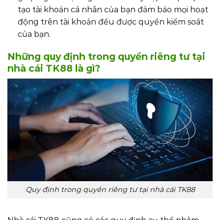
tạo tài khoản cá nhân của bạn đảm bảo mọi hoạt
động trên tài khoản đều được quyền kiểm soát
của bạn.
Những quy định trong quyền riêng tư tại
nhà cái TK88 là gì?
Quy định trong quyền riêng tư tại nhà cái TK88